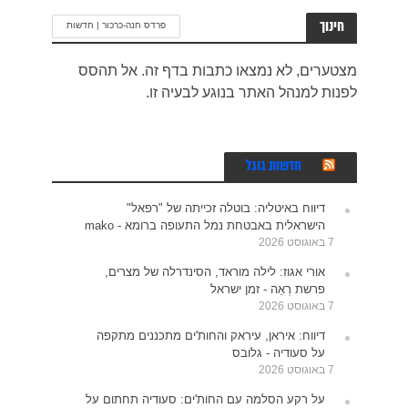
חינוך
פרדס חנה-כרכור | חדשות
מצטערים, לא נמצאו כתבות בדף זה. אל תהסס
לפנות למנהל האתר בנוגע לבעיה זו.
חדשות גוגל
דיווח באיטליה: בוטלה זכייתה של "רפאל"
הישראלית באבטחת נמל התעופה ברומא - mako
7 באוגוסט 2026
אורי אגוז: לילה מוראד, הסינדרלה של מצרים,
פרשת רְאֵה - זמן ישראל
7 באוגוסט 2026
דיווח: איראן, עיראק והחות'ים מתכננים מתקפה
על סעודיה - גלובס
7 באוגוסט 2026
על רקע הסלמה עם החות'ים: סעודיה תחתום על