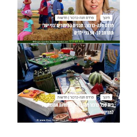
חינוך
פרדס חנה-כרכור | חדשות
פרדס חנה-כרכור: תכנית הלימודים 'גני יער'
תתרחב לכ-50 גני ילדים
חינוך
פרדס חנה-כרכור | חדשות
בית ספר כרכור מקום ה-1 בתחרות אמנות 70
למדינה