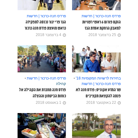
פרדס חנה-כרכור | חדשות
פרדס חנה-כרכור | חדשות
הוקם פורום 6 ראשי רשויות
הגר פרי יגור נכנסה לתפקידה
למאבק הרחקת אסדת הגז
כראש מועצת פרדס חנה כרכור
25 בדצמבר 2018
4 בדצמבר 2018
בחירות לרשויות המקומיות 18'
•
פרדס חנה-כרכור | חדשות
•
פרדס חנה-כרכור | חדשות
קהילה
שר המדע אקוניס: פרדס חנה לא
פרדס חנה מחברת את הקהילה אל
פנתה להקצאת תקציבים
כוחות הביטחון וההצלה
22 באוקטובר 2018
1 באוגוסט 2018