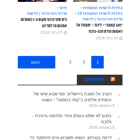
בחירות לרשויות המקומיות
•
חינוך
•
בחירות לרשויות המקומיות 18'
•
פרדס חנה-כרכור | חדשות
פרדס חנה-כרכור | חדשות
בית ספר כרכור מקום ה-1 בתחרות
יואב קעטבי – ליכוד – יתמודד על
אמנות 70 למדינה
ראשות פרדס חנה-כרכור
27 ביוני 2018
10 ביולי 2018
5
…
3
2
1
הבא
חדשות גוגל
הקרב על השבת בירושלים: סוף שבוע שישי של
עימותים אלימים ב"קפה בסמטה" - mako
8 באוגוסט 2026
ג'וקים לא ישלטו בעולם אחרי מלחמה גרעינית -
גלובס
8 באוגוסט 2026
דרמה בטהראן: הנשיא פזשכיאן איים להתפטר כדי