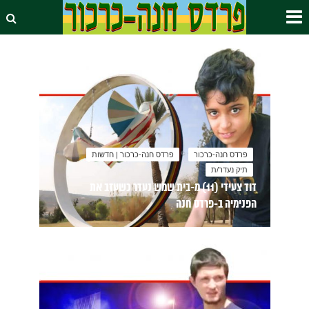
פרדס חנה-כרכור
פרדס חנה-כרכור | חדשות
תיק נעדר/ת
דוד צעידי (11) מ-בית שמש נעדר כשעזב את
הפנימיה ב-פרדס חנה