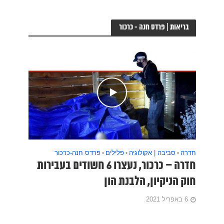
בריאות | פרדס חנה - כרכור
חדרה
•
סביבה | אקולוגיה
•
פלילים
•
פרדס חנה-כרכור
חדרה – כרכור, נעצרו 6 חשודים בעבירות
חוק הניקיון, הלבנת הון
6 באפריל 2021