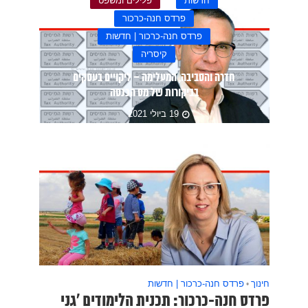
חדשות
פלילים ומשפט
פרדס חנה-כרכור
פרדס חנה-כרכור | חדשות
קיסריה
חדרה והסביבה, המעלימה – ליקויים בעסקים
בביקורות של מס הכנסה
19 ביולי 2021
חינוך
•
פרדס חנה-כרכור | חדשות
פרדס חנה-כרכור: תכנית הלימודים 'גני