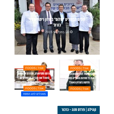
שפים מבשלים "שלום" ב’מלון רימונים גלי
כנרת’
18 בפברואר 2015
אוכל | FOODS
אוכל | FOODS
מרתה סטיוארט, חוזרת אל ערוץ
שף-קונדיטור דודו אוטמזגין, חושף
האוכל עם תכנית חדשה מיום
את כל סודות האפייה בסדרה
ראשון הקרוב
חדשה בערוץ האוכל
אוכל | FOODS
אוכל | FOODS
מאכלים לחג הפסח
אורז – דברים שבריא לדעת על
אורז באדיבות חברת ’מיה’, יצרנית
שטרודל מצות ופירות מיובשים
אורז
בדבש ועוגת קוקוס בדבש
קהילה | פרדס חנה - כרכור