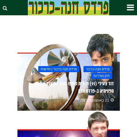
פרדס חנה-כרכור
פרדס חנה-כרכור | חדשות
תיק נעדר/ת
דוד צעידי (11) מ-בית שמש נעדר כשעזב את
הפנימיה ב-פרדס חנה
21 באוקטובר 2022