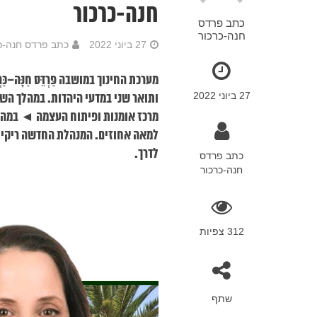
חנה-כרכור
כתב פרדס
חנה-כרכור
27 ביוני 2022
כתב פרדס חנה-כ
מערכת החינוך במושבה פַּרְדֵּס חַנָּ
27 ביוני 2022
ותואר שני במדעי היהדות. במהלך השנ
מרכז אומנות ופיתוח העצמה ◄ במהלך
למאה אחוזים. המנהלת החדשה ריקי ב
לדרך.
כתב פרדס
חנה-כרכור
312 צפיות
שתף