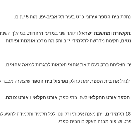
נהלת
בית הספר עירוני כ”ט
בעיר
תל אביב-יפ
ו, מזה
5
שנים.
תקשורת
ו
מחשבת ישראל
ותואר שני ב
מדעי היהדות
. במהלך השנים
טים
, הקימה מדרשה ל
תלמידי י”ב
והקימה
מרכז אומנות ופיתוח
ר
, הצליחה
ברק
לעלות את
אחוזי
ה
זכאות
ל
בגרות
ל
מאה אחוזים
.
לנהל את
בית הספר
, זאת כחלק מ
פיצול בית הספר
שיצא זה מכבר ל
 הספר אורט החקלאי
לשני בתי ספר;
אורט חקלאי
ו-
אורט צומח
.
למידים
, ייתן מענה איכותי ורלוונטי לכל תלמיד ותלמידה להגיע ל
לפרט ושיפור מבנה האקלים הבית ספרי.