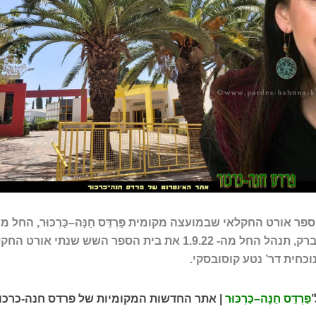
 אורט החקלאי שבמועצה מקומית פַּרְדֵּס חַנָּה–כַּרְכּוּר, החל 
הלימודים הקרובה תשפ"ג. ריקי ברק, תנהל החל מה- 1.9.22 את בית הספר השש שנתי אורט
כחית דר’ נטע קוסובסקי.
’
פַּרְדֵּס חַנָּה–כַּרְכּוּר
|
אתר החדשות המקומיות של פרדס חנה-כרכו