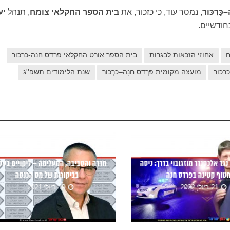
ַּרְכּוּר
, נמסר עוד, כי כזכור, את
בית הספר החקלאי
צומח
, תנהל
יע
ודשיים.
ח
אחוזי הזכאות לבגרות
בית הספר אורט החקלאי פרדס חנה-כרכור
רכור
מועצה מקומית פַּרְדֵּס חַנָּה–כַּרְכּוּר
שנת הלימודים תשפ''ג
גד אלכסנדר מוזגובוי בדרך: ניסה
חדרה והסביבה, המעלימה – ליקויים בעס
טוף קטינה בפרדס חנה
בביקורות של מס הכנסה
21 ביולי 2022
19 ביולי 2021