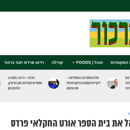
 המקומיות
אוכל | FOODS
קהילה
וידאו פרדס חנה כרכור
ה והסביבה, המעלימה –
חדרה – כרכור, נעצרו 6
פרדס חנה כ
יים בעסקים בביקורות של
חשודים בעבירות חוק הניקיון,
הכנת תכנית ע
מס הכנסה
הלבנת הון
ת
הל את בית הספר אורט החקלאי פרדס