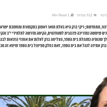
רכור
312 צפיות
1 Min Read
ה–כַּרְכּוּר, מתחדשת; ריקי ברק היא בעלת תואר ראשון בתקשורת ומחשבת ישרא
ים שימשה כמדריכה פדגוגית לסטודנטים, הקימה מדרשה לתלמידי י"ב והקי
 שנותיה כמנהלת בית הספר, הצליחה ברק לעלות את אחוזי הזכאות לבגר
רק עתידה לנהל את בית הספר, זאת כחלק מפיצול בית הספר שיצא זה מכ