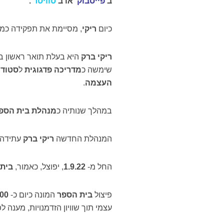
ב
’
פייסבוק
’
או ב
’
טוויטר
’
.
כיום
ריקי
, מסיימת את תפקידה כמ
ריקי ברק
היא בעלת תואר ראשון ב
שימשה כ
מדריכה פדגוגית
ל
סטודנ
העצמה
.
במהלך שנותיה כ
מנהלת בית הספ
המנהלת החדשה
ריקי ברק
עתידה 
החל מ-
1.9.22
, יפוצל, כאמור,
בית
פיצול
בית הספר
המונה כיום כ-
1800 ת
עצמי תוך שוויון הזדמנויות, מענה 