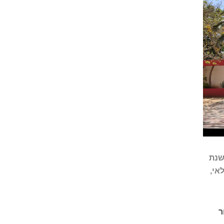
משנת
 החקלאי,
ר