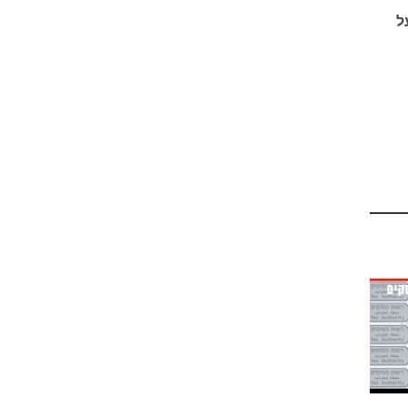
ל
קים