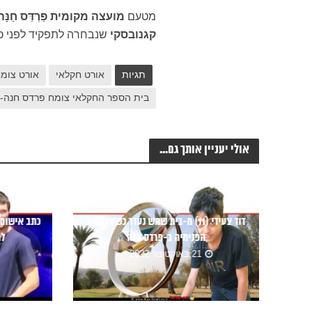
מטעם
מועצה מקומית פַּרְדֵּס חַנָּה–כ
קגנובסקי
שנבחרה לתפקיד לפני כח
תגיות
אורט חקלאי
אורט צומ
בית הספר החקלאי צומח פרדס חנה-כ
אולי יעניין אותך גם...
דוד צעידי (11) מ-בית שמש נעדר כשעזב את
כתב אישום נ
הפנימיה ב-פרדס חנה
לח
21 באוקטובר 2022