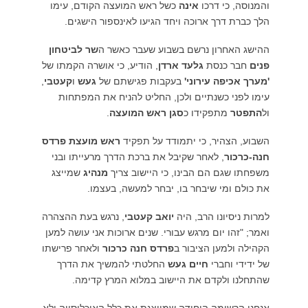
והמנוסה, כי דרכו
אינה
כשל ראש המועצה הקודם, עימו
הלך כברת דרך ארוכה ויחד הגיעו לאינספור הישגים.
ההישג האחרון נרשם בשבוע שעבר כאשר ה
שר לביטחון
פנים
חבר כנסת
גלעד ארדן
, הודיע, כי אושרה הקמתו של
'מערך אכיפה עירוני'
בעקבות פגישתם של
געש
ו
קעטבי
,
עימו לפני כשנתיים ולכן, החליט להניח את המפתחות
ול
התפטר
מתפקידו כ
סגן ראש המועצה
.
השבוע, הצהיר, כי יתמודד על תפקיד
ראש מועצת פרדס
חנה-כרכור
, לאחר שקיבל את ברכת הדרך מרעייתו ובני
משפחתו שגם הם הבינו, כי היישוב צריך
מנהיג
שמייצג
את כולם ומי שיבחר בו, יבחר למעשה, בעצמו.
למרות ניסיונו הרב, היה
יואב קעטבי
, נרגש בעת ההצהרה
ואמר; "זהו יום מרגש עבורי. שנים ארוכות אני עושה למען
הקהילה ולמען הציבור ב
פרדס חנה כרכור
ולאחר פרישתו
של ידידי וחברי
חיים געש
החלטתי להמשיך את הדרך
שהתחלנו ולקדם את היישוב במלוא המרץ קדימה.
אנחנו הרשימה היחידה שמייצגת את כלל האוכלוסייה ולא