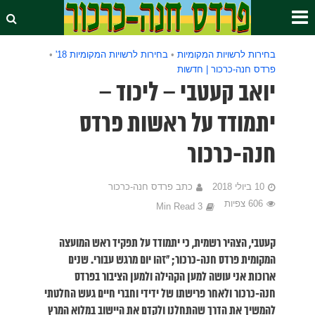
בחירות לרשויות המקומיות
•
בחירות לרשויות המקומיות 18'
•
פרדס חנה-כרכור | חדשות
יואב קעטבי – ליכוד –
יתמודד על ראשות פרדס
חנה-כרכור
10 ביולי 2018
כתב פרדס חנה-כרכור
606 צפיות
3 Min Read
קעטבי, הצהיר רשמית, כי יתמודד על תפקיד ראש המועצה
המקומית פרדס חנה-כרכור; "זהו יום מרגש עבורי. שנים
ארוכות אני עושה למען הקהילה ולמען הציבור בפרדס
חנה-כרכור ולאחר פרישתו של ידידי וחברי חיים געש החלטתי
להמשיך את הדרך שהתחלנו ולקדם את היישוב במלוא המרץ