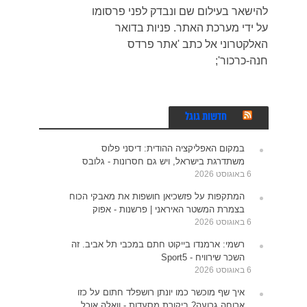
להישאר בעילום שם ונבדק לפני פרסומו
על ידי מערכת האתר. פניות בדואר
האלקטרוני אל כתב 'אתר פרדס
חנה-כרכור';
חדשות גוגל
במקום האפליקציה ההודית: דיסני פלוס
משתדרגת בישראל, ויש גם חסרונות - גלובס
6 באוגוסט 2026
המתקפות על פזשכיאן חושפות את מאבקי הכוח
בצמרת המשטר האיראני | פרשנות - אפוק
6 באוגוסט 2026
רשמי: ארמנדו בייקוט חתם במכבי תל אביב. זה
השכר שירוויח - Sport5
6 באוגוסט 2026
איך שף מוכשר כמו יונתן רושפלד חתום על כזו
ארוחה גרועה? ביקורת מסעדות - וואלה אוכל