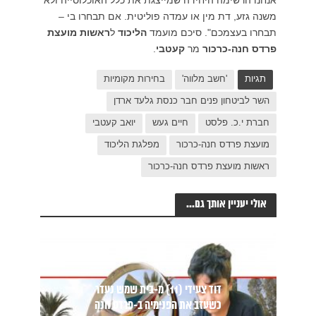
משנה גזע, דת מין או עמדה פוליטית. אם תבחרו בי –
תבחרו בעצמכם". סיכם מועמד
הליכוד
ל
ראשות מועצת
פרדס חנה-כרכור
מר
קעטבי
.
תגיות
'חשב מלווה'
בחירות מקומיות
השר לביטחון פנים חבר כנסת גלעד ארדן
חברת י.כ. פלסט
חיים געש
יואב קעטבי
מועצת פרדס חנה-כרכור
מפלגת הליכוד
ראשות מועצת פרדס חנה-כרכור
אולי יעניין אותך גם...
דוד צעידי (11) מ-בית שמש נעדר
כשעזב את הפנימיה ב-פרדס חנה