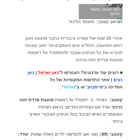
קדימה...".
יואב קעטבי, מועמד
הליכוד
אחרי 25 שנה של עשייה ציבורית כחבר מועצה וסגן
ראש המועצה, החליט איש העסקים מר יואב קעטבי
להביא את כל הניסיון שצבר ולהתמודד על ראשות
מועצת פרדס חנה-כרכור.
■ רוצים עוד עדכונים? הצטרפו ל’
כאן ישראל
|
כאן
נעים
| אתר החדשות המקומיות של כל
המדינה ב’
פייסבוק
’ או ב
’
טוויטר
’
.
קעטבי
, הצהיר, כי יתמודד על ראשות
מועצת פרדס חנה
כרכור
ומיד עם הצהרתו התייצב בראש רשימת
המועמדים כאיש הציבור בעל הניסיון הציבורי הארוך
ביותר.
קעטבי
(
69
), נשוי ואב לחמישה ילדים (ואלה שמות;
עודד,