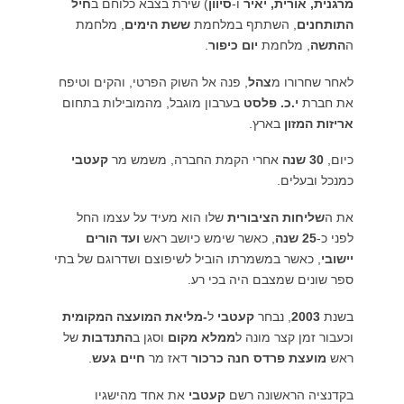
מרגנית, אורית, יאיר
ו-
סיוון
) שירת בצבא כלוחם ב
חיל
התותחנים
, השתתף במלחמת
ששת הימים
, מלחמת
ה
התשה
, מלחמת
יום כיפור
.
לאחר שחרורו מ
צהל
, פנה אל השוק הפרטי, והקים וטיפח
את חברת
י.כ. פלסט
בערבון מוגבל, מהמובילות בתחום
אריזות המזון
בארץ.
כיום,
30 שנה
אחרי הקמת החברה, משמש מר
קעטבי
כמנכל ובעלים.
את ה
שליחות הציבורית
שלו הוא מעיד על עצמו החל
לפני כ-
25 שנה
, כאשר שימש כיושב ראש
ועד הורים
יישובי
, כאשר במשמרתו הוביל לשיפוצם ושדרוגם של בתי
ספר שונים שמצבם היה בכי רע.
בשנת
2003
, נבחר
קעטבי
ל
-מליאת המועצה המקומית
וכעבור זמן קצר מונה ל
ממלא מקום
וסגן ב
התנדבות
של
ראש
מועצת פרדס חנה כרכור
דאז מר
חיים געש
.
בקדנציה הראשונה רשם
קעטבי
את אחד מהישגיו