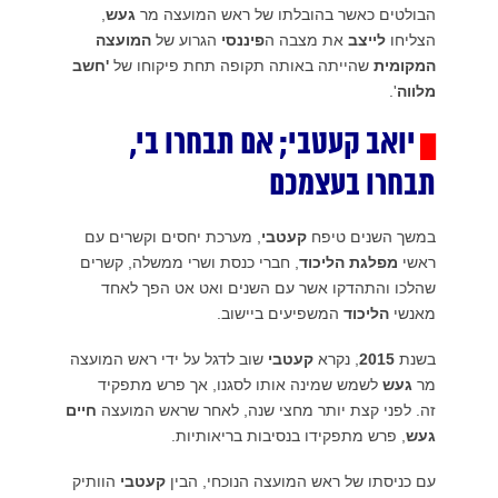
הבולטים כאשר בהובלתו של ראש המועצה מר
געש
,
הצליחו
לייצב
את מצבה ה
פיננסי
הגרוע של
המועצה
המקומית
שהייתה באותה תקופה תחת פיקוחו של
'חשב
מלווה
'.
יואב קעטבי; אם תבחרו בי,
█
תבחרו בעצמכם
במשך השנים טיפח
קעטבי
, מערכת יחסים וקשרים עם
ראשי
מפלגת הליכוד
, חברי כנסת ושרי ממשלה, קשרים
שהלכו והתהדקו אשר עם השנים ואט אט הפך לאחד
מאנשי
הליכוד
המשפיעים ביישוב.
בשנת
2015
, נקרא
קעטבי
שוב לדגל על ידי ראש המועצה
מר
געש
לשמש שמינה אותו לסגנו, אך פרש מתפקיד
זה. לפני קצת יותר מחצי שנה, לאחר שראש המועצה
חיים
געש
, פרש מתפקידו בנסיבות בריאותיות.
עם כניסתו של ראש המועצה הנוכחי, הבין
קעטבי
הוותיק