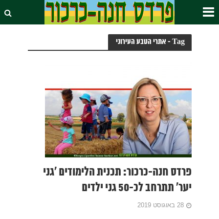
Tag - אתרי הטבע העירוני
פרדס חנה-כרכור: תכנית הלימודים 'גני
יער' תתרחב לכ-50 גני ילדים
28 באוגוסט 2019