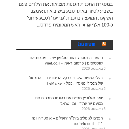
במסגרת התכנית הגננות מוציאות את הילדים פעם
בשבוע לסיור באתר טבע בישוב אותו אימצו.
השקעת המועצה בתכנית 'גני יער' ו'טבע עירוני'
כ-100 אלף ₪ ◄ ראש המקומית פרדס...
חדשות גוגל
ההעברה נסגרה: מנור סולומון יימכר מטוטנהאם
לווסטהאם | פרסום ראשון - ynet.co.il
6 באוגוסט 2026
בעלי המניות אישרו: ברקע הפיטורים — התגמול
של מנכ"לי מאנדיי יוכפל - TheMarker
6 באוגוסט 2026
יואב סגלוביץ מסיים את כהונתו כחבר כנסת
מטעם יש עתיד - זמן ישראל
6 באוגוסט 2026
הפנים לגומלין: בית״ר ירושלים – אוסטריה וינה
2:1 - beitarfc.co.il
6 באוגוסט 2026