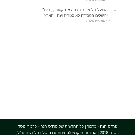
הפועל תל אביב ניצחה את קטוביץ; בית"ר
ירושלים הפסידה לאוסטריה וינה - הארץ
6 באוגוסט 2026
פרדס חנה - כרכור | כל החדשות של פרדס חנה - כרכור| נוסד
בשנת 2018 | אתר זה מוקדש להנצחת זכרה של רחל נעים זצ"ל,