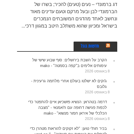
דג ברמונדי – נעים (טעים) להכיר; בשרו של
הברמונדי לבן ובעל מרקם וטעם עדינים מאוד
ונחשב לאחד מהדגים המשובחים הנמכרים
בישראל ומכיוון שהוא משתלב היטב במגוון דרכי...
חדשות גוגל
הקרב על השבת בירושלים: סוף שבוע שישי של
עימותים אלימים ב"קפה בסמטה" - mako
8 באוגוסט 2026
ג'וקים לא ישלטו בעולם אחרי מלחמה גרעינית -
גלובס
8 באוגוסט 2026
דרמה בטהראן: הנשיא פזשכיאן איים להתפטר כדי
לכפות פגישה דחופה עם ח'אמנאי - "מצבה
הכלכלי של איראן חמור מנשוא" - mako
8 באוגוסט 2026
בכיר חות'י טוען: "לא זקוקים להוראות מטהרן כדי