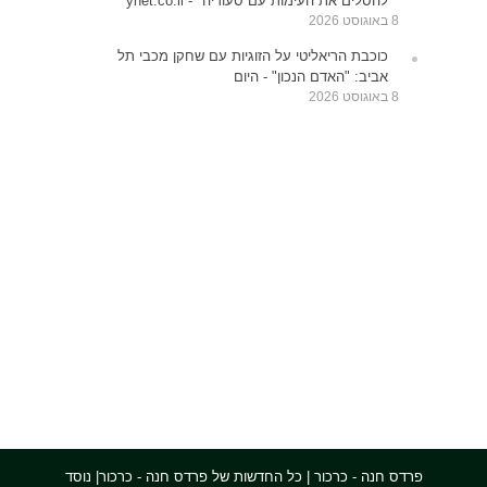
להסלים את העימות עם סעודיה" - ynet.co.il
8 באוגוסט 2026
כוכבת הריאליטי על הזוגיות עם שחקן מכבי תל
אביב: "האדם הנכון" - היום
8 באוגוסט 2026
פרדס חנה - כרכור | כל החדשות של פרדס חנה - כרכור| נוסד