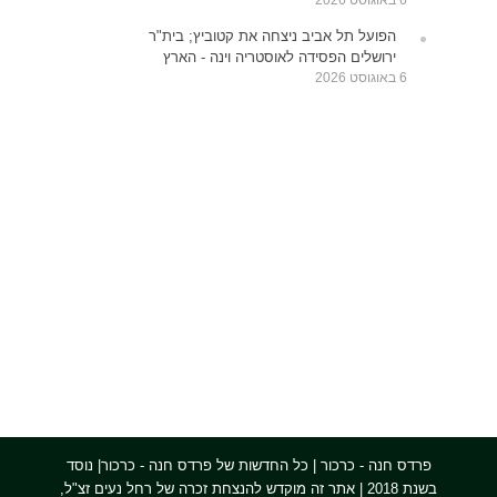
הפועל תל אביב ניצחה את קטוביץ; בית"ר
ירושלים הפסידה לאוסטריה וינה - הארץ
6 באוגוסט 2026
פרדס חנה - כרכור | כל החדשות של פרדס חנה - כרכור| נוסד
בשנת 2018 | אתר זה מוקדש להנצחת זכרה של רחל נעים זצ"ל,