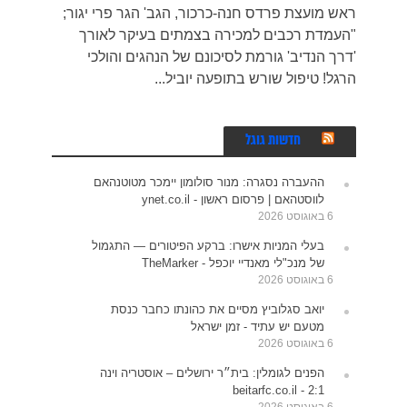
ראש מועצת פרדס חנה-כרכור, הגב' הגר פרי יגור;
"העמדת רכבים למכירה בצמתים בעיקר לאורך
'דרך הנדיב' גורמת לסיכונם של הנהגים והולכי
הרגל! טיפול שורש בתופעה יוביל...
חדשות גוגל
ההעברה נסגרה: מנור סולומון יימכר מטוטנהאם
לווסטהאם | פרסום ראשון - ynet.co.il
6 באוגוסט 2026
בעלי המניות אישרו: ברקע הפיטורים — התגמול
של מנכ"לי מאנדיי יוכפל - TheMarker
6 באוגוסט 2026
יואב סגלוביץ מסיים את כהונתו כחבר כנסת
מטעם יש עתיד - זמן ישראל
6 באוגוסט 2026
הפנים לגומלין: בית״ר ירושלים – אוסטריה וינה
2:1 - beitarfc.co.il
6 באוגוסט 2026