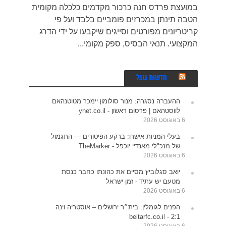
במועצת פרדס חנה כרכור מקדמים כלכלה מקומית
הטבה תינתן במכרזים פומביים בלבד ועל פי
קריטריונים מפורטים וסייגים שיקבעו על ידי הדרג
המקצועי. תנאי הבסיס, ספק מקומי...
חדשות גוגל
ההעברה נסגרה: מנור סולומון יימכר מטוטנהאם
לווסטהאם | פרסום ראשון - ynet.co.il
6 באוגוסט 2026
בעלי המניות אישרו: ברקע הפיטורים — התגמול
של מנכ"לי מאנדיי יוכפל - TheMarker
6 באוגוסט 2026
יואב סגלוביץ מסיים את כהונתו כחבר כנסת
מטעם יש עתיד - זמן ישראל
6 באוגוסט 2026
הפנים לגומלין: בית״ר ירושלים – אוסטריה וינה
2:1 - beitarfc.co.il
6 באוגוסט 2026