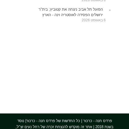
הפועל תל אביב ניצחה את קטוביץ; בית"ר
ירושלים הפסידה לאוסטריה וינה - הארץ
6 באוגוסט 2026
פרדס חנה - כרכור | כל החדשות של פרדס חנה - כרכור| נוסד
בשנת 2018 | אתר זה מוקדש להנצחת זכרה של רחל נעים זצ"ל,