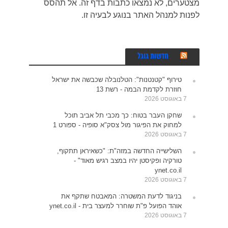
מצטערים, לא נמצאו כתבות בדף זה. אל תהסס
לפנות למנהל האתר בנוגע לבעיה זו.
חדשות גוגל
טירוף "קטנטנות": הטלנובלה שכבשה את ישראל
חוזרת לקדמת הבמה - רשת 13
7 באוגוסט 2026
שחקן העבר בטוח: כך מכבי תל אביב תוכל
למחוק את הפיגור מול צסק"א סופיה - ספורט 1
7 באוגוסט 2026
השלישייה החדשה במזה"ת: "כשאיראן תתקוף,
טורקיה ופקיסטן יהיו במצב רגיש מאוד" -
ynet.co.il
7 באוגוסט 2026
בניגוד לדעת המשטרה: המאבטח שתקף את
אוהד הפועל פ"ת שוחרר למעצר בית - ynet.co.il
7 באוגוסט 2026