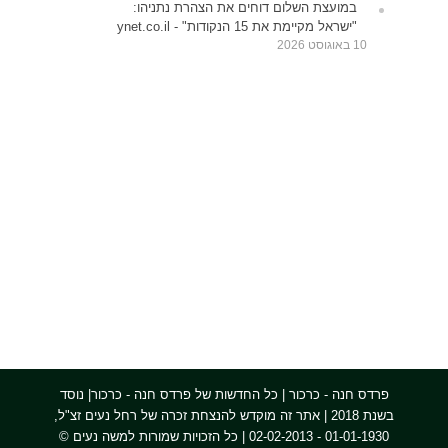
במועצת השלום דוחים את הצהרת נתניהו:
"ישראל מקיימת את 15 הנקודות" - ynet.co.il
10 באוגוסט 2026
פרדס חנה - כרכור | כל החדשות של פרדס חנה - כרכור| נוסד
בשנת 2018 | אתר זה מוקדש להנצחת זכרה של רחל נעים זצ"ל,
01-01-1930 - 02-02-2013 | כל הזכויות שמורות למשה נעים ©