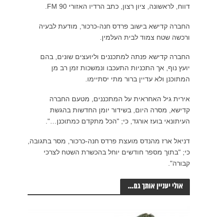
דווח, לראשונה, ציון רצון, כתב הרדיו האזורי 90 FM.
החברה קדישא בישוב פרדס חנה-כרכור, מודעת לבעיה
ורכשה שטח צמוד לבית העלמין.
החברה קדישא פנתה למתכננים וליועצים שונים, בהם
יועץ נוף, אך התכניות התעכבו ונמשכות זמן רב מן
המתוכנן ולא עדיין ברור מתי יסתיימו.
אירית גיל האחראית על המתכננים, מטעם החברה
קדישא, מסרה היום, בשידור יומן החדשות בהגשת
העיתונאי בועז אורגד, כי; "הכל מתקדם כמתוכנן…".
דניאל ארז מהנדס מועצת פרדס חנה-כרכור, מסר בתגובה,
כי; "בתוך מספר חודשים יוחל בהכשרת השטח לצרכי
קבורה".
אולי יעניין אותך גם...